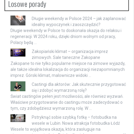
Losowe porady
Długie weekendy w Polsce 2024 – jak zaplanować
idealny wypoczynek i zaoszczędzić?
Długie weekendy w Polsce to doskonała okazja do relaksu i
regeneracji. W 2024 roku, dzięki dniom wolnym od pracy,
Polacy będą …
Zakopiański klimat – organizacja imprez
zimowych. Sale taneczne Zakopane
Zakopane to nie tylko popularne miejsce na zimowe wyjazdy,
ale także idealna lokalizacja do organizacji niezapomnianych
imprez. Górski klimat, malownicze widoki …
Castingi dla aktorów: Jak skutecznie przygotować
się i zdobyć wymarzoną rolę?
Świat castingów pełen jest możliwości, ale również wyzwań.
Właściwe przygotowanie do castingu może zadecydować o
tym, czy zdobędziesz wymarzoną rolę. W …
Pstryknąć sobie szybką fotkę – fotobudka na
wesele w Lubin. Nowa atrakcja fotobudka Łódź
Wesele to wyjątkowa okazja, która zasługuje na