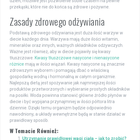
dzień, możliwe jest pozwolenie sobie czasem na pewne
przekąski, które nie do końca są zdrowe i pożywne.
Zasady zdrowego odżywiania
Podstawą zdrowego odżywiania jest duża ilość warzyw w
diecie każdego dnia. Warzywa mają duże ilości witamin,
minerałów oraz innych, ważnych składników odżywczych.
Ważne jest również, aby w diecie pojawiły się kwasy
tłuszczowe.
Kwasy tłuszczowe nasycone i nienasycone
różnice
mają w ilości wiązań. Kwasy nasycone są znacznie
zdrowszym wyborem i pomagają dbać o właściwą
gospodarkę wodną i hormonalną w całym organizmie.
Najlepszą dietą jest spożywanie jak najmniejszej ilości
produktów przetworzonych i wybieranie prostych składników
na posiłki. Woda powinna stanowić główne źródło płynów w
diecie i być wypijana przynajmniej w ilości półtora litra
dziennie. Dzięki temu organizm będzie odpowiednio
nawodniony, a układy wewnętrzne będą w stanie działać w
prawidłowy sposób.
W Temacie Również:
Utrzymanie prawidłowej wagi ciała – jak to zrobić?