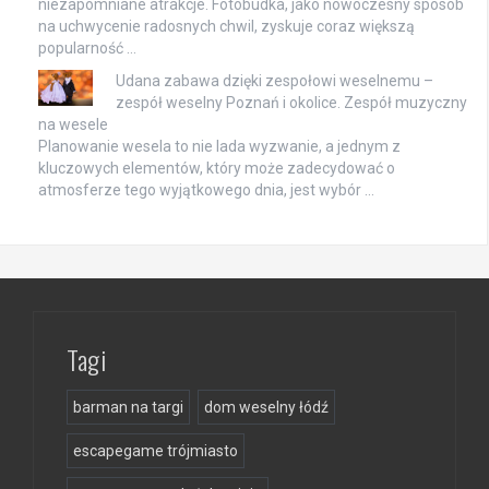
niezapomniane atrakcje. Fotobudka, jako nowoczesny sposób
na uchwycenie radosnych chwil, zyskuje coraz większą
popularność …
Udana zabawa dzięki zespołowi weselnemu –
zespół weselny Poznań i okolice. Zespół muzyczny
na wesele
Planowanie wesela to nie lada wyzwanie, a jednym z
kluczowych elementów, który może zadecydować o
atmosferze tego wyjątkowego dnia, jest wybór …
Tagi
barman na targi
dom weselny łódź
escapegame trójmiasto