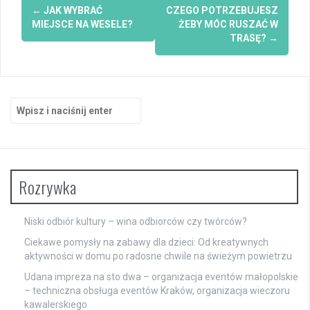
Zobacz
←
JAK WYBRAĆ
CZEGO POTRZEBUJESZ
wpisy
MIEJSCE NA WESELE?
ŻEBY MÓC RUSZAĆ W
TRASĘ?
→
Szukaj:
Rozrywka
Niski odbiór kultury – wina odbiorców czy twórców?
Ciekawe pomysły na zabawy dla dzieci: Od kreatywnych
aktywności w domu po radosne chwile na świeżym powietrzu
Udana impreza na sto dwa – organizacja eventów małopolskie
– techniczna obsługa eventów Kraków, organizacja wieczoru
kawalerskiego