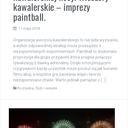
kawalerskie – imprezy
paintball.
11 maja 2018
Organizacja wieczoru kawalerskiego to nie lada wyzwanie,
a wybór odpowiedniej atrakcji może przesądzić o
niezapomnianych wspomnieniach. Paintball to doskonała
propozycja dla grupy przyjaciół, która pragnie połączyć
rywalizację z dawką adrenaliny. Dzięki emocjonującym
rozgrywkom każdy uczestnik może poczuć się jak bohater
filmu akcji, a wspólna gra zacieśnia więzi i tworzy
niezapomniane chwile. Warto jednak pamiętać o […]
Rozrywka
,
Ślub i wesele