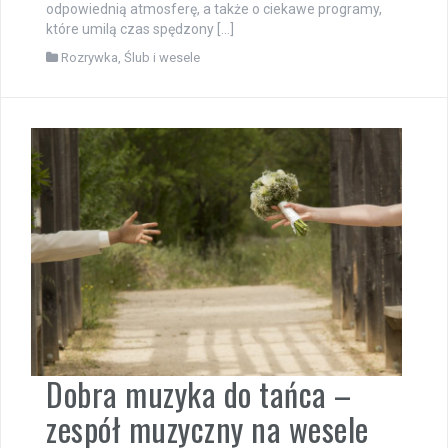
odpowiednią atmosferę, a także o ciekawe programy,
które umilą czas spędzony […]
Rozrywka
,
Ślub i wesele
Dobra muzyka do tańca –
zespół muzyczny na wesele