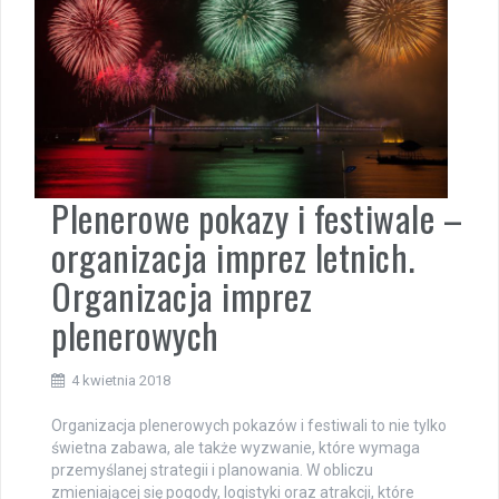
Plenerowe pokazy i festiwale –
organizacja imprez letnich.
Organizacja imprez
plenerowych
4 kwietnia 2018
Organizacja plenerowych pokazów i festiwali to nie tylko
świetna zabawa, ale także wyzwanie, które wymaga
przemyślanej strategii i planowania. W obliczu
zmieniającej się pogody, logistyki oraz atrakcji, które