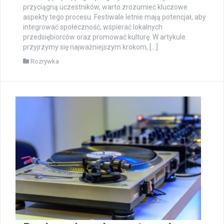
przyciągną uczestników, warto zrozumieć kluczowe
aspekty tego procesu. Festiwale letnie mają potencjał, aby
integrować społeczność, wspierać lokalnych
przedsiębiorców oraz promować kulturę. W artykule
przyjrzymy się najważniejszym krokom, […]
Rozrywka