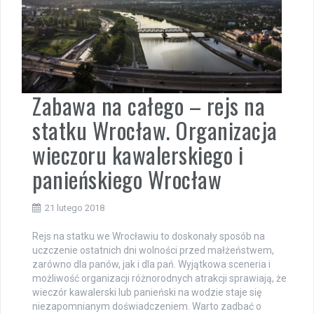
Zabawa na całego – rejs na
statku Wrocław. Organizacja
wieczoru kawalerskiego i
panieńskiego Wrocław
21 lutego 2018
Rejs na statku we Wrocławiu to doskonały sposób na
uczczenie ostatnich dni wolności przed małżeństwem,
zarówno dla panów, jak i dla pań. Wyjątkowa sceneria i
możliwość organizacji różnorodnych atrakcji sprawiają, że
wieczór kawalerski lub panieński na wodzie staje się
niezapomnianym doświadczeniem. Warto zadbać o