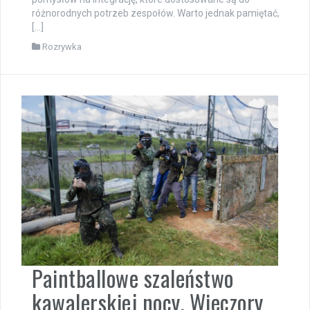
różnorodnych potrzeb zespołów. Warto jednak pamiętać,
[…]
Rozrywka
Paintballowe szaleństwo
kawalerskiej nocy. Wieczory