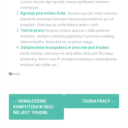
zrzucić nie jest zbyt wysoka, można spróbować samemu
zmniejszyć...
Agresja psa wobec kota.
Zarówno psy jak i koty to bardzo
popularne zwierzęta domowe towarzyszące ludziom już od
tysiącleci. Zdarzają się osoby lubiące jeden z tych...
Teoria pracy
Na pracę można spojrzeć z kilku punktów
widzenia. Jednym z bardziej popularnych jest praca według
Adama Smitha. Stwierdza on, że praca całego...
Odnalezienie komputera w sieci nie jest trudne.
Każdy interfejs sieciowy ma swój adres, który jest dla niego
przypisany. Warto znać IP swojego komputera, a przynajmniej
wiedzieć jak szybko go...
Inne
Zobacz
←
ODNALEZIENIE
TEORIA PRACY
→
wpisy
KOMPUTERA W SIECI
NIE JEST TRUDNE.