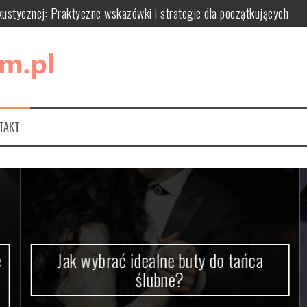
kustycznej: Praktyczne wskazówki i strategie dla początkujących
nik dla fanów sportu i gier wideo
 i inspiracje kulinarne
d kreatywnych aktywności w domu po radosne chwile na świeżym pow
TAKT
wojego wnętrza? Praktyczny poradnik i inspiracje
Jak wybrać idealne buty do tańca
ślubne?