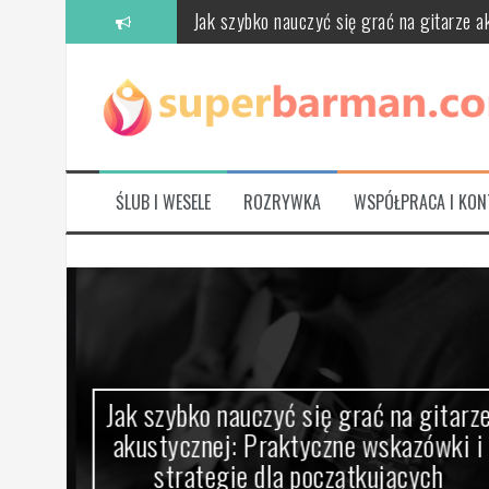
Przeskocz
Jak szybko nauczyć się grać na gitarze a
do
treści
Jak wybrać idealne buty do tańca ślubne?
Najlepsze gry sportowe na PS3 – Przewod
Schab pieczony do chleba: przepisy, porady
Ciekawe pomysły na zabawy dla dzieci: O
ŚLUB I WESELE
ROZRYWKA
WSPÓŁPRACA I KON
Jak wybrać idealną komodę drewnianą do s
aną
Jak szybko nauczyć się grać na gitarze
y
akustycznej: Praktyczne wskazówki i
strategie dla początkujących