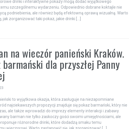
orowe drinki i interaktywne pokazy mogą dodać wyjątkowego
 temu szczególnemu wydarzeniu. Odpowiednio dobrane koktajle nie
ycą podniebienia, ale również będą efektowną oprawą wizualną. Warto
ę, jak zorganizować taki pokaz, jakie drinki […]
n na wieczór panieński Kraków.
 barmański dla przyszłej Panny
ej
023
ieński to wyjątkowa okazja, która zasługuje na niezapomniane
śród najciekawszych propozycji znajduje się pokaz barmański, który nie
 czas, ale także wprowadzi do imprezy elementy interakcji i zabawy.
wany barman nie tylko zaskoczy gości swoimi umiejętnościami, ale
roponuje różnorodne drinki, które dodadzą smaku temu
u wieczorowi. Warto zastanowić się, jak zorganizować […]