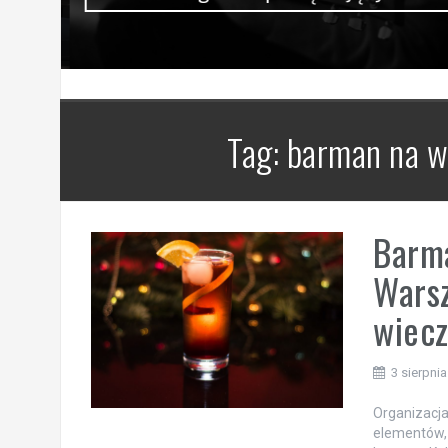
Tag:
barman na w
Barma
Warsz
wiecz
3 sierpni
Organizacja
elementów, 