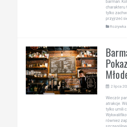
barman. Kol
charakteru
tylko zachw
przyjrzeć si
Rozrywka
Barma
Pokaz
Młod
2 lipca 2
Wieczór pan
atrakcje. W
tylko umili
Wykwalifiko
również zap
szczególnem