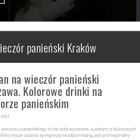
ieczór panieński Kraków
n na wieczór panieński
awa. Kolorowe drinki na
orze panieńskim
a 2023
 wieczoru panieńskiego to nie lada wyzwanie, a jednym z kluczowych
który może uczynić tę imprezę niezapomnianą, jest profesjonalny