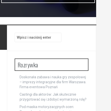
Szukaj:
Rozrywka
Doskonała zabawa i nauka gry zespołowej
– imprezy integracyjne dla firm Warszawa.
Firma eventowa Poznań
Castingi dla aktorów: Jak skutecznie
przygotować się i zdobyć wymarzoną rolę?
Pod maska motoryzacyjnych ocen: